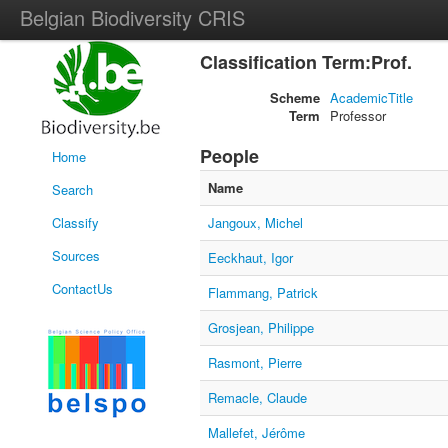
Belgian Biodiversity CRIS
Classification Term:Prof.
Scheme
AcademicTitle
Term
Professor
People
Home
Name
Search
Classify
Jangoux, Michel
Sources
Eeckhaut, Igor
ContactUs
Flammang, Patrick
Grosjean, Philippe
Rasmont, Pierre
Remacle, Claude
Mallefet, Jérôme