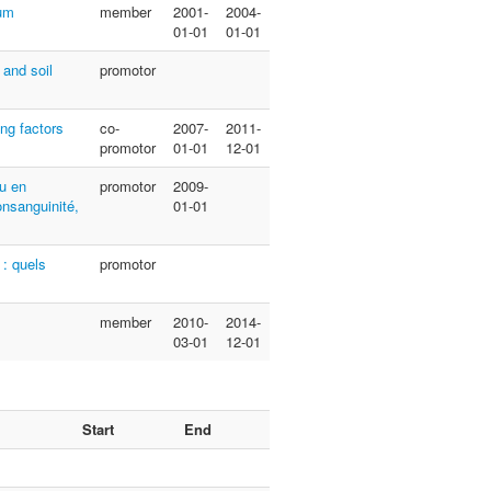
sum
member
2001-
2004-
01-01
01-01
 and soil
promotor
ng factors
co-
2007-
2011-
promotor
01-01
12-01
ou en
promotor
2009-
onsanguinité,
01-01
 : quels
promotor
member
2010-
2014-
03-01
12-01
Start
End