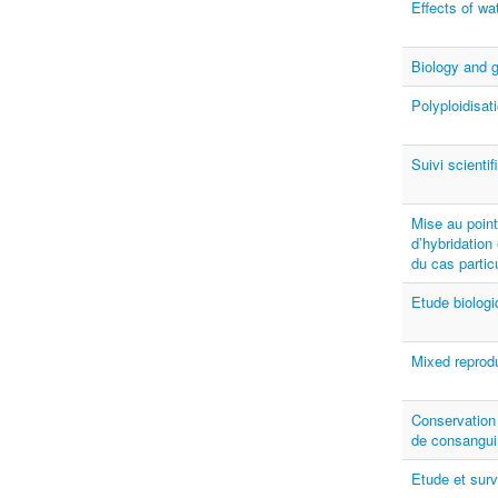
Effects of w
Biology and g
Polyploidisat
Suivi scient
Mise au point
d’hybridation 
du cas partic
Etude biolog
Mixed reprodu
Conservation 
de consanguin
Etude et surv