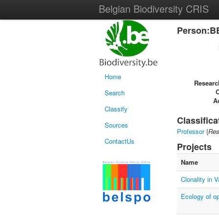
Belgian Biodiversity CRIS
Person:B
Home
Researc
Search
Ac
Classify
Classifica
Sources
Professor
{
Res
ContactUs
Projects
Name
Clonality in 
Ecology of op