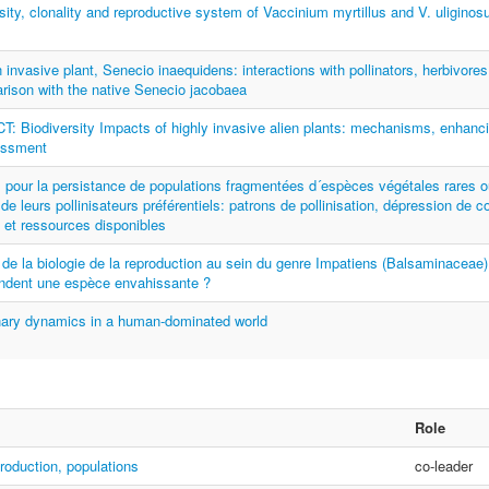
sity, clonality and reproductive system of Vaccinium myrtillus and V. uligino
 invasive plant, Senecio inaequidens: interactions with pollinators, herbivores
rison with the native Senecio jacobaea
: Biodiversity Impacts of highly invasive alien plants: mechanisms, enhanci
essment
 pour la persistance de populations fragmentées d´espèces végétales rares 
 de leurs pollinisateurs préférentiels: patrons de pollinisation, dépression de c
 et ressources disponibles
e la biologie de la reproduction au sein du genre Impatiens (Balsaminaceae)
endent une espèce envahissante ?
nary dynamics in a human-dominated world
Role
roduction, populations
co-leader