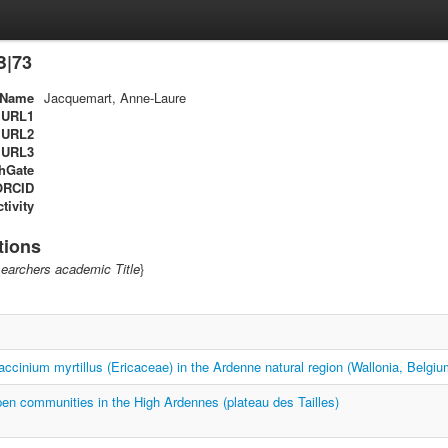
B|73
Name
Jacquemart, Anne-Laure
URL1
URL2
URL3
hGate
ORCID
tivity
tions
earchers academic Title
}
Vaccinium myrtillus (Ericaceae) in the Ardenne natural region (Wallonia, Belgiu
en communities in the High Ardennes (plateau des Tailles)