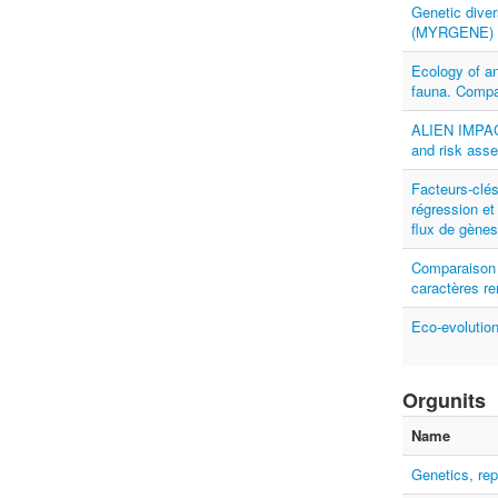
Genetic diver
(MYRGENE)
Ecology of an
fauna. Compa
ALIEN IMPACT
and risk ass
Facteurs-clés
régression et
flux de gènes
Comparaison d
caractères r
Eco-evolutio
Orgunits
Name
Genetics, rep