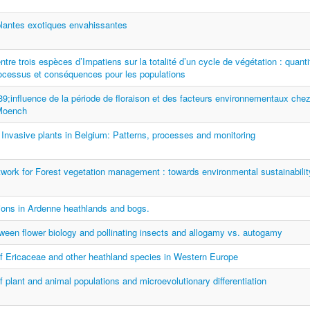
plantes exotiques envahissantes
ntre trois espèces d’Impatiens sur la totalité d’un cycle de végétation : quanti
rocessus et conséquences pour les populations
39;influence de la période de floraison et des facteurs environnementaux ch
Moench
nvasive plants in Belgium: Patterns, processes and monitoring
work for Forest vegetation management : towards environmental sustainabilit
ions in Ardenne heathlands and bogs.
ween flower biology and pollinating insects and allogamy vs. autogamy
of Ericaceae and other heathland species in Western Europe
f plant and animal populations and microevolutionary differentiation