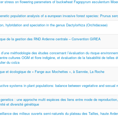
ater stress on flowering parameters of buckwheat Fagopyrum esculentum Moe
enetic population analysis of a european invasive forest species: Prunus sero
ion, hybridation and speciation in the genus Dactylorhiza (Orchidaceae)
ifique de la gestion des RND Ardenne centrale – Convention GIREA
 d’une méthodologie des études concernant l’évaluation du risque environnem
entre cultures OGM et flore indigène, et évaluation de la faisabilité de telles é
ulier du colza
ique et écologique de « Fange aux Mochettes », à Samrée, La Roche
ctive systems in plant populations: balance between vegetative and sexual r
genetics : une approche multi espèces des liens entre mode de reproduction
ité et diversité génétique
eillance des milieux ouverts semi-naturels du plateau des Tailles, haute Arde