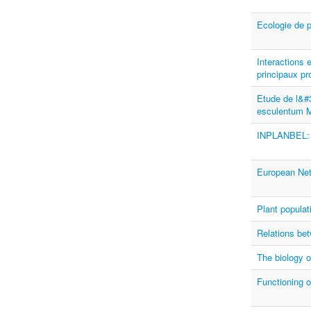
Ecologie de 
Interactions e
principaux p
Etude de l&#
esculentum 
INPLANBEL: I
European Net
Plant populat
Relations bet
The biology 
Functioning o