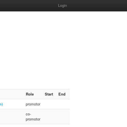
Login
Role
Start
End
m)
promotor
co-
promotor