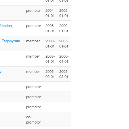
01-01
01-01
promotor
2004-
2005-
01-01
01-01
fication,
promotor
2005-
2009-
01-01
01-01
ez Fagopyrum
member
2003-
2005-
01-01
01-01
member
2003-
2006-
01-01
04-01
y
member
2005-
2005-
02-01
03-01
promotor
promotor
promotor
co-
promotor