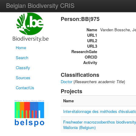
Belgian Biodiversity CRIS
Person:BB|975
Name
Vanden Bossche, Je
URL1
URL2
URL3
Home
ResearchGate
ORCID
Search
Activity
Classify
Classifications
Sources
Doctor
{
Researchers academic Title
}
ContactUs
Projects
Name
Inter-étalonnage des méthodes d'évaluatio
Freshwater macrozoobenthos biodiversity 
Wallonia (Belgium)