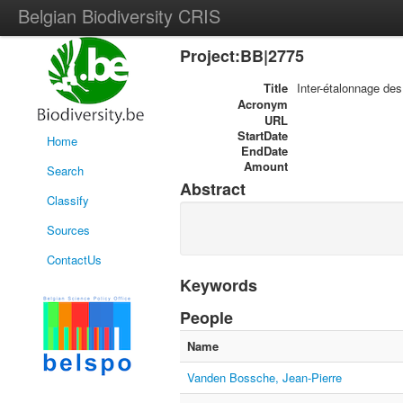
Belgian Biodiversity CRIS
Project:BB|2775
Title
Inter-étalonnage des
Acronym
URL
StartDate
Home
EndDate
Amount
Search
Abstract
Classify
Sources
ContactUs
Keywords
People
Name
Vanden Bossche, Jean-Pierre