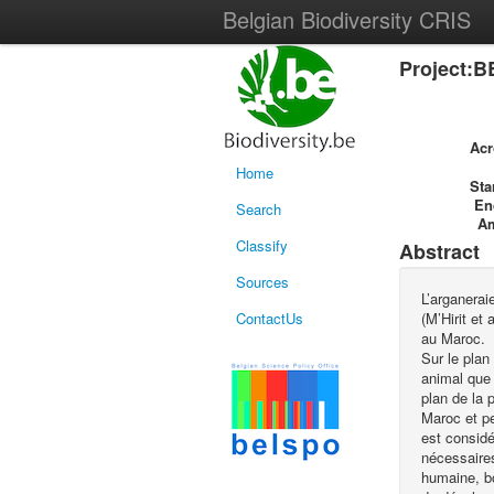
Belgian Biodiversity CRIS
Project:B
Ac
Home
Sta
En
Search
A
Classify
Abstract
Sources
L’arganerai
ContactUs
(M’Hirit et
au Maroc.
Sur le plan
animal que 
plan de la 
Maroc et pe
est consid
nécessaires 
humaine, bo