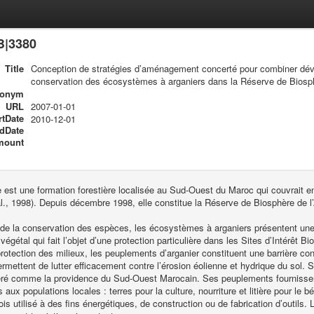
B|3380
Title
Conception de stratégies d’aménagement concerté pour combiner dév
conservation des écosystèmes à arganiers dans la Réserve de Biosph
ronym
URL
2007-01-01
rtDate
2010-12-01
dDate
mount
e est une formation forestière localisée au Sud-Ouest du Maroc qui couvrait 
 al., 1998). Depuis décembre 1998, elle constitue la Réserve de Biosphère de 
 de la conservation des espèces, les écosystèmes à arganiers présentent une 
végétal qui fait l’objet d’une protection particulière dans les Sites d’Intérêt B
protection des milieux, les peuplements d’arganier constituent une barrière co
rmettent de lutter efficacement contre l’érosion éolienne et hydrique du sol. S
éré comme la providence du Sud-Ouest Marocain. Ses peuplements fournissent
aux populations locales : terres pour la culture, nourriture et litière pour le bé
is utilisé à des fins énergétiques, de construction ou de fabrication d’outils. 