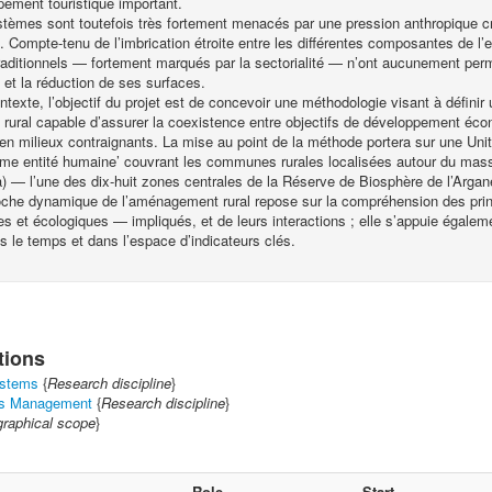
ement touristique important.
èmes sont toutefois très fortement menacés par une pression anthropique cr
. Compte-tenu de l’imbrication étroite entre les différentes composantes de 
traditionnels — fortement marqués par la sectorialité — n’ont aucunement perm
e et la réduction de ses surfaces.
texte, l’objectif du projet est de concevoir une méthodologie visant à défin
 rural capable d’assurer la coexistence entre objectifs de développement éc
 en milieux contraignants. La mise au point de la méthode portera sur une Unité 
me entité humaine’ couvrant les communes rurales localisées autour du mass
) — l’une des dix-huit zones centrales de la Réserve de Biosphère de l’Argan
oche dynamique de l’aménagement rural repose sur la compréhension des pri
 et écologiques — impliqués, et de leurs interactions ; elle s’appuie égaleme
ns le temps et dans l’espace d’indicateurs clés.
tions
ystems
{
Research discipline
}
ks Management
{
Research discipline
}
raphical scope
}
Role
Start