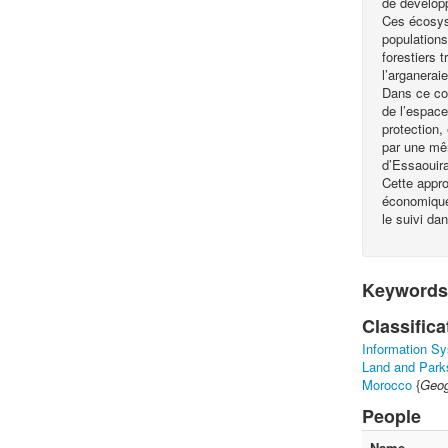
de développ
Ces écosyst
populations
forestiers 
l’arganerai
Dans ce con
de l’espace
protection,
par une mê
d’Essaouira
Cette appr
économiques
le suivi da
Keywords
Classifica
Information S
Land and Par
Morocco
{
Geog
People
Name