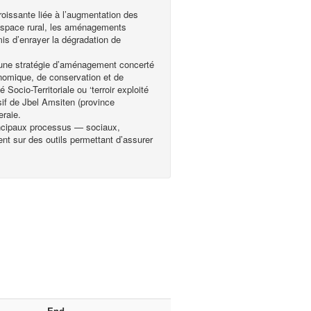
oissante liée à l’augmentation des
l’espace rural, les aménagements
is d’enrayer la dégradation de
ir une stratégie d’aménagement concerté
onomique, de conservation et de
Socio-Territoriale ou ‘terroir exploité
if de Jbel Amsiten (province
eraie.
ncipaux processus — sociaux,
nt sur des outils permettant d’assurer
End