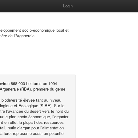
Login
eloppement socio-économique local et
ère de l’Arganeraie
environ 868 000 hectares en 1994
l’Arganeraie (RBA), première du genre
biodiversité élevée tant au niveau
iologique et Ecologique (SIBE). Sur le
ntre l’avancée du désert vers le nord du
ur le plan socio-économique, l’arganier
 en effet la plupart des ressources
tail, huile d’argan pour l’alimentation
La forêt représente aussi un potentiel