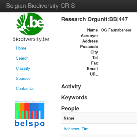
Belgian Biodiversity CRIS
Research Orgunit:BB|447
Name
OG Faunabeheer
Acronym
Address
Postcode
Home
City
Tel
Search
Fax
Classify
Email
URL
Sources
Activity
ContactUs
Keywords
People
Name
Adriaens, Tim